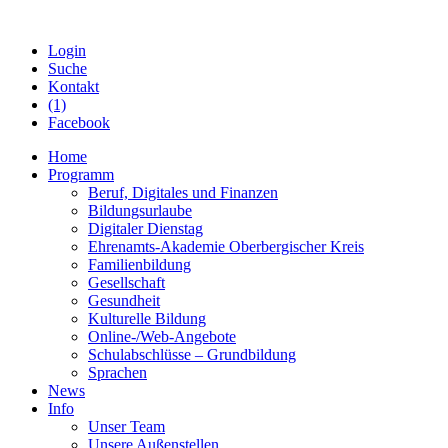
Login
Suche
Kontakt
(1)
Facebook
Home
Programm
Beruf, Digitales und Finanzen
Bildungsurlaube
Digitaler Dienstag
Ehrenamts-Akademie Oberbergischer Kreis
Familienbildung
Gesellschaft
Gesundheit
Kulturelle Bildung
Online-/Web-Angebote
Schulabschlüsse – Grundbildung
Sprachen
News
Info
Unser Team
Unsere Außenstellen