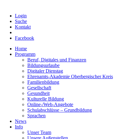
Login
Suche
Kontakt
Facebook
Home
Programm
Beruf, Digitales und Finanzen
Bildungsurlaube
Digitaler Dienstag
Ehrenamts-Akademie Oberbergischer Kreis
Familienbildung
Gesellschaft
Gesundheit
Kulturelle Bildung
Online-/Web-Angebote
Schulabschlüsse – Grundbildung
Sprachen
News
Info
Unser Team
Unsere Außenstellen