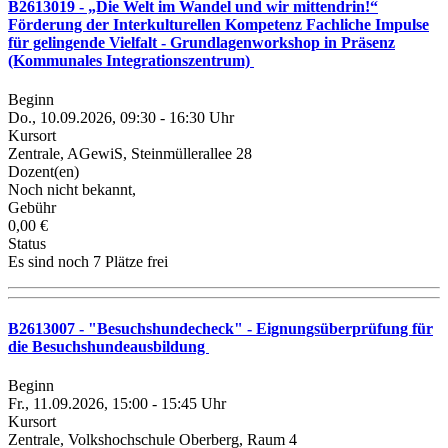
B2613019 - „Die Welt im Wandel und wir mittendrin!“
Förderung der Interkulturellen Kompetenz Fachliche Impulse
für gelingende Vielfalt - Grundlagenworkshop in Präsenz
(Kommunales Integrationszentrum)
Beginn
Do., 10.09.2026, 09:30 - 16:30 Uhr
Kursort
Zentrale, AGewiS, Steinmüllerallee 28
Dozent(en)
Noch nicht bekannt,
Gebühr
0,00 €
Status
Es sind noch 7 Plätze frei
B2613007 - "Besuchshundecheck" - Eignungsüberprüfung für
die Besuchshundeausbildung
Beginn
Fr., 11.09.2026, 15:00 - 15:45 Uhr
Kursort
Zentrale, Volkshochschule Oberberg, Raum 4