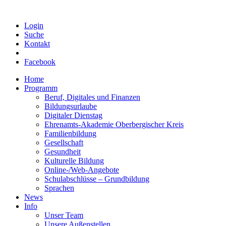
Login
Suche
Kontakt
Facebook
Home
Programm
Beruf, Digitales und Finanzen
Bildungsurlaube
Digitaler Dienstag
Ehrenamts-Akademie Oberbergischer Kreis
Familienbildung
Gesellschaft
Gesundheit
Kulturelle Bildung
Online-/Web-Angebote
Schulabschlüsse – Grundbildung
Sprachen
News
Info
Unser Team
Unsere Außenstellen