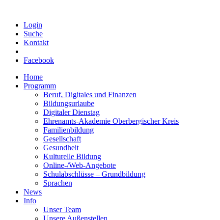
Login
Suche
Kontakt
Facebook
Home
Programm
Beruf, Digitales und Finanzen
Bildungsurlaube
Digitaler Dienstag
Ehrenamts-Akademie Oberbergischer Kreis
Familienbildung
Gesellschaft
Gesundheit
Kulturelle Bildung
Online-/Web-Angebote
Schulabschlüsse – Grundbildung
Sprachen
News
Info
Unser Team
Unsere Außenstellen