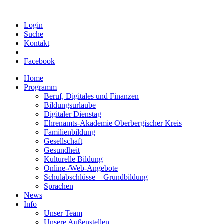
Login
Suche
Kontakt
Facebook
Home
Programm
Beruf, Digitales und Finanzen
Bildungsurlaube
Digitaler Dienstag
Ehrenamts-Akademie Oberbergischer Kreis
Familienbildung
Gesellschaft
Gesundheit
Kulturelle Bildung
Online-/Web-Angebote
Schulabschlüsse – Grundbildung
Sprachen
News
Info
Unser Team
Unsere Außenstellen