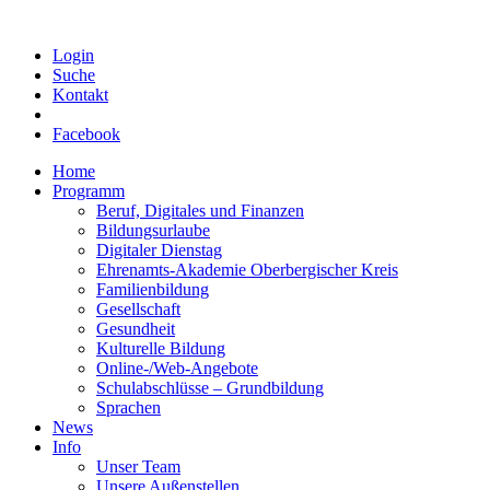
Login
Suche
Kontakt
Facebook
Home
Programm
Beruf, Digitales und Finanzen
Bildungsurlaube
Digitaler Dienstag
Ehrenamts-Akademie Oberbergischer Kreis
Familienbildung
Gesellschaft
Gesundheit
Kulturelle Bildung
Online-/Web-Angebote
Schulabschlüsse – Grundbildung
Sprachen
News
Info
Unser Team
Unsere Außenstellen