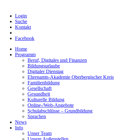
Login
Suche
Kontakt
Facebook
Home
Programm
Beruf, Digitales und Finanzen
Bildungsurlaube
Digitaler Dienstag
Ehrenamts-Akademie Oberbergischer Kreis
Familienbildung
Gesellschaft
Gesundheit
Kulturelle Bildung
Online-/Web-Angebote
Schulabschlüsse – Grundbildung
Sprachen
News
Info
Unser Team
Unsere Außenstellen