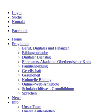
Login
Suche
Kontakt
Facebook
Home
Programm
Beruf, Digitales und Finanzen
Bildungsurlaube
Digitaler Dienstag
Ehrenamts-Akademie Oberbergischer Kreis
Familienbildung
Gesellschaft
Gesundheit
Kulturelle Bildung
Online-/Web-Angebote
Schulabschlüsse – Grundbildung
Sprachen
News
Info
Unser Team
Unsere Außenstellen