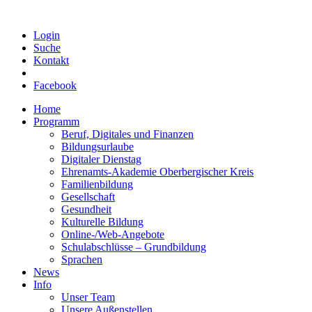
Login
Suche
Kontakt
Facebook
Home
Programm
Beruf, Digitales und Finanzen
Bildungsurlaube
Digitaler Dienstag
Ehrenamts-Akademie Oberbergischer Kreis
Familienbildung
Gesellschaft
Gesundheit
Kulturelle Bildung
Online-/Web-Angebote
Schulabschlüsse – Grundbildung
Sprachen
News
Info
Unser Team
Unsere Außenstellen