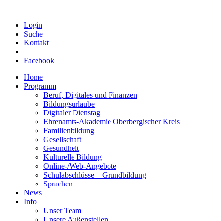
Login
Suche
Kontakt
Facebook
Home
Programm
Beruf, Digitales und Finanzen
Bildungsurlaube
Digitaler Dienstag
Ehrenamts-Akademie Oberbergischer Kreis
Familienbildung
Gesellschaft
Gesundheit
Kulturelle Bildung
Online-/Web-Angebote
Schulabschlüsse – Grundbildung
Sprachen
News
Info
Unser Team
Unsere Außenstellen