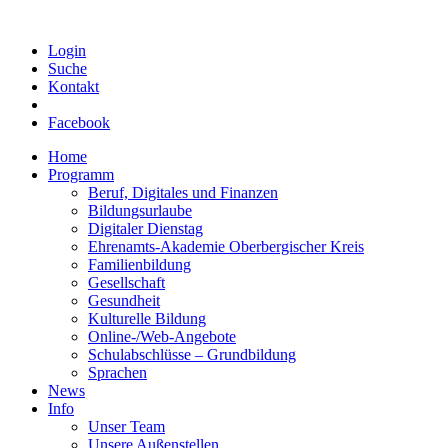
Login
Suche
Kontakt
Facebook
Home
Programm
Beruf, Digitales und Finanzen
Bildungsurlaube
Digitaler Dienstag
Ehrenamts-Akademie Oberbergischer Kreis
Familienbildung
Gesellschaft
Gesundheit
Kulturelle Bildung
Online-/Web-Angebote
Schulabschlüsse – Grundbildung
Sprachen
News
Info
Unser Team
Unsere Außenstellen