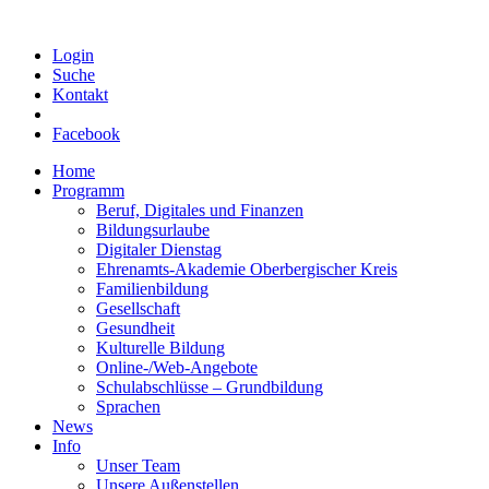
Login
Suche
Kontakt
Facebook
Home
Programm
Beruf, Digitales und Finanzen
Bildungsurlaube
Digitaler Dienstag
Ehrenamts-Akademie Oberbergischer Kreis
Familienbildung
Gesellschaft
Gesundheit
Kulturelle Bildung
Online-/Web-Angebote
Schulabschlüsse – Grundbildung
Sprachen
News
Info
Unser Team
Unsere Außenstellen