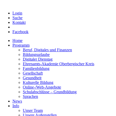
Login
Suche
Kontakt
Facebook
Home
Programm
Beruf, Digitales und Finanzen
Bildungsurlaube
Digitaler Dienstag
Ehrenamts-Akademie Oberbergischer Kreis
Familienbildung
Gesellschaft
Gesundheit
Kulturelle Bildung
Online-/Web-Angebote
Schulabschlüsse – Grundbildung
Sprachen
News
Info
Unser Team
Unsere Außenstellen