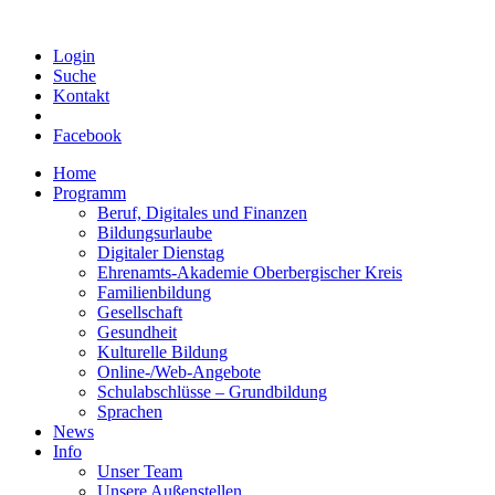
Login
Suche
Kontakt
Facebook
Home
Programm
Beruf, Digitales und Finanzen
Bildungsurlaube
Digitaler Dienstag
Ehrenamts-Akademie Oberbergischer Kreis
Familienbildung
Gesellschaft
Gesundheit
Kulturelle Bildung
Online-/Web-Angebote
Schulabschlüsse – Grundbildung
Sprachen
News
Info
Unser Team
Unsere Außenstellen