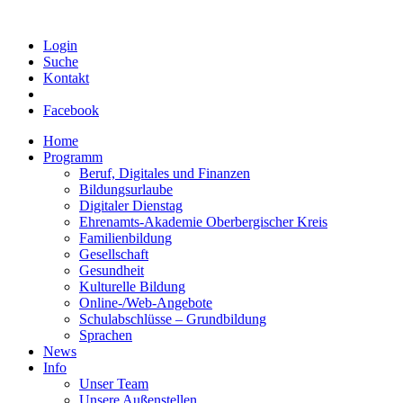
Login
Suche
Kontakt
Facebook
Home
Programm
Beruf, Digitales und Finanzen
Bildungsurlaube
Digitaler Dienstag
Ehrenamts-Akademie Oberbergischer Kreis
Familienbildung
Gesellschaft
Gesundheit
Kulturelle Bildung
Online-/Web-Angebote
Schulabschlüsse – Grundbildung
Sprachen
News
Info
Unser Team
Unsere Außenstellen