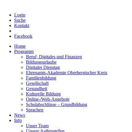
Login
Suche
Kontakt
Facebook
Home
Programm
Beruf, Digitales und Finanzen
Bildungsurlaube
Digitaler Dienstag
Ehrenamts-Akademie Oberbergischer Kreis
Familienbildung
Gesellschaft
Gesundheit
Kulturelle Bildung
Online-/Web-Angebote
Schulabschlüsse – Grundbildung
Sprachen
News
Info
Unser Team
Unsere Außenstellen