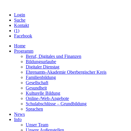
Login
Suche
Kontakt
(1)
Facebook
Home
Programm
Beruf, Digitales und Finanzen
Bildungsurlaube
Digitaler Dienstag
Ehrenamts-Akademie Oberbergischer Kreis
Familienbildung
Gesellschaft
Gesundheit
Kulturelle Bildung
Online-/Web-Angebote
Schulabschlüsse – Grundbildung
Sprachen
News
Info
Unser Team
Unsere Außenstellen