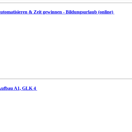
automatisieren & Zeit gewinnen - Bildungsurlaub (online)
7, Aufbau A1, GLK 4