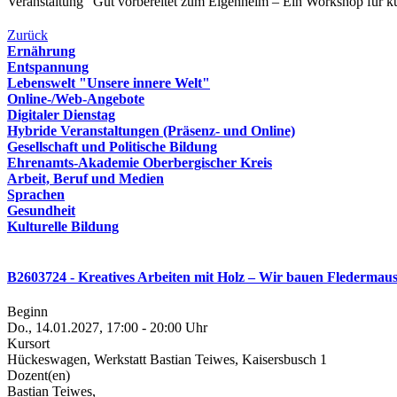
Veranstaltung "Gut vorbereitet zum Eigenheim – Ein Workshop für k
Zurück
Ernährung
Entspannung
Lebenswelt "Unsere innere Welt"
Online-/Web-Angebote
Digitaler Dienstag
Hybride Veranstaltungen (Präsenz- und Online)
Gesellschaft und Politische Bildung
Ehrenamts-Akademie Oberbergischer Kreis
Arbeit, Beruf und Medien
Sprachen
Gesundheit
Kulturelle Bildung
B2603724 - Kreatives Arbeiten mit Holz – Wir bauen Flederma
Beginn
Do., 14.01.2027, 17:00 - 20:00 Uhr
Kursort
Hückeswagen, Werkstatt Bastian Teiwes, Kaisersbusch 1
Dozent(en)
Bastian Teiwes,