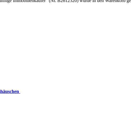
ünftige Immobilienkäufer" (Nr. B2612320) wurde in den Warenkorb ge
ushäuschen