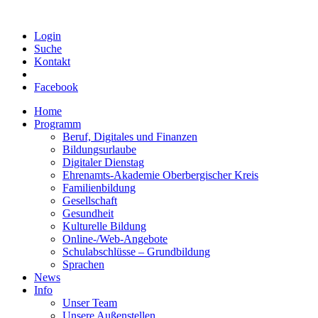
Login
Suche
Kontakt
Facebook
Home
Programm
Beruf, Digitales und Finanzen
Bildungsurlaube
Digitaler Dienstag
Ehrenamts-Akademie Oberbergischer Kreis
Familienbildung
Gesellschaft
Gesundheit
Kulturelle Bildung
Online-/Web-Angebote
Schulabschlüsse – Grundbildung
Sprachen
News
Info
Unser Team
Unsere Außenstellen