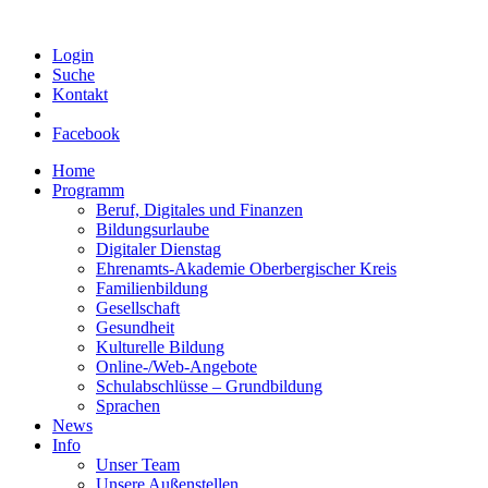
Login
Suche
Kontakt
Facebook
Home
Programm
Beruf, Digitales und Finanzen
Bildungsurlaube
Digitaler Dienstag
Ehrenamts-Akademie Oberbergischer Kreis
Familienbildung
Gesellschaft
Gesundheit
Kulturelle Bildung
Online-/Web-Angebote
Schulabschlüsse – Grundbildung
Sprachen
News
Info
Unser Team
Unsere Außenstellen