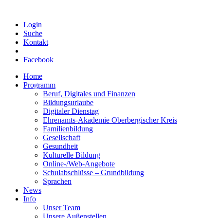
Login
Suche
Kontakt
Facebook
Home
Programm
Beruf, Digitales und Finanzen
Bildungsurlaube
Digitaler Dienstag
Ehrenamts-Akademie Oberbergischer Kreis
Familienbildung
Gesellschaft
Gesundheit
Kulturelle Bildung
Online-/Web-Angebote
Schulabschlüsse – Grundbildung
Sprachen
News
Info
Unser Team
Unsere Außenstellen