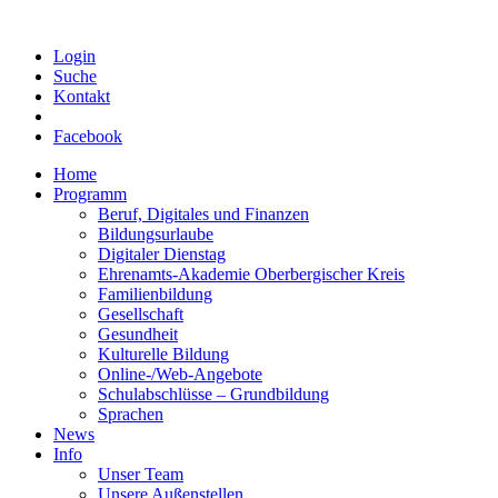
Login
Suche
Kontakt
Facebook
Home
Programm
Beruf, Digitales und Finanzen
Bildungsurlaube
Digitaler Dienstag
Ehrenamts-Akademie Oberbergischer Kreis
Familienbildung
Gesellschaft
Gesundheit
Kulturelle Bildung
Online-/Web-Angebote
Schulabschlüsse – Grundbildung
Sprachen
News
Info
Unser Team
Unsere Außenstellen