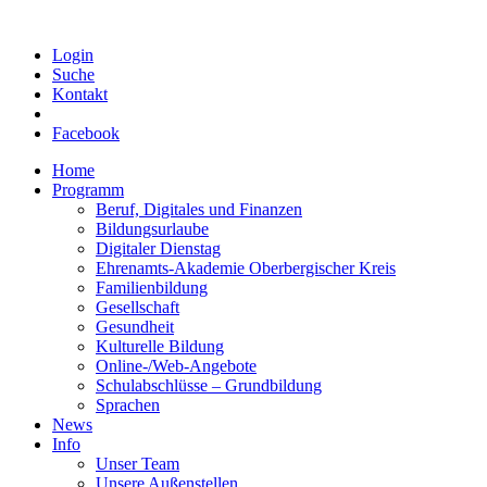
Login
Suche
Kontakt
Facebook
Home
Programm
Beruf, Digitales und Finanzen
Bildungsurlaube
Digitaler Dienstag
Ehrenamts-Akademie Oberbergischer Kreis
Familienbildung
Gesellschaft
Gesundheit
Kulturelle Bildung
Online-/Web-Angebote
Schulabschlüsse – Grundbildung
Sprachen
News
Info
Unser Team
Unsere Außenstellen