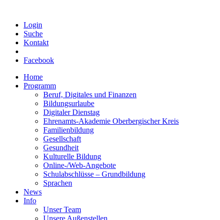
Login
Suche
Kontakt
Facebook
Home
Programm
Beruf, Digitales und Finanzen
Bildungsurlaube
Digitaler Dienstag
Ehrenamts-Akademie Oberbergischer Kreis
Familienbildung
Gesellschaft
Gesundheit
Kulturelle Bildung
Online-/Web-Angebote
Schulabschlüsse – Grundbildung
Sprachen
News
Info
Unser Team
Unsere Außenstellen