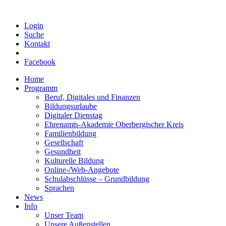
Login
Suche
Kontakt
Facebook
Home
Programm
Beruf, Digitales und Finanzen
Bildungsurlaube
Digitaler Dienstag
Ehrenamts-Akademie Oberbergischer Kreis
Familienbildung
Gesellschaft
Gesundheit
Kulturelle Bildung
Online-/Web-Angebote
Schulabschlüsse – Grundbildung
Sprachen
News
Info
Unser Team
Unsere Außenstellen