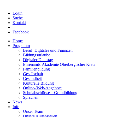
Login
Suche
Kontakt
Facebook
Home
Programm
Beruf, Digitales und Finanzen
Bildungsurlaube
Digitaler Dienstag
Ehrenamts-Akademie Oberbergischer Kreis
Familienbildung
Gesellschaft
Gesundheit
Kulturelle Bildung
Online-/Web-Angebote
Schulabschlüsse – Grundbildung
Sprachen
News
Info
Unser Team
Unsere Außenstellen