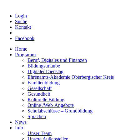
Login
Suche
Kontakt
Facebook
Home
Programm
Beruf, Digitales und Finanzen
Bildungsurlaube
Digitaler Dienstag
Ehrenamts-Akademie Oberbergischer Kreis
Familienbildung
Gesellschaft
Gesundheit
Kulturelle Bildung
Online-/Web-Angebote
Schulabschlüsse – Grundbildung
Sprachen
News
Info
Unser Team
Unsere Außenstellen