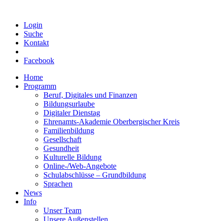
Login
Suche
Kontakt
Facebook
Home
Programm
Beruf, Digitales und Finanzen
Bildungsurlaube
Digitaler Dienstag
Ehrenamts-Akademie Oberbergischer Kreis
Familienbildung
Gesellschaft
Gesundheit
Kulturelle Bildung
Online-/Web-Angebote
Schulabschlüsse – Grundbildung
Sprachen
News
Info
Unser Team
Unsere Außenstellen