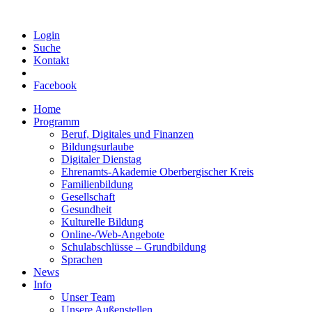
Login
Suche
Kontakt
Facebook
Home
Programm
Beruf, Digitales und Finanzen
Bildungsurlaube
Digitaler Dienstag
Ehrenamts-Akademie Oberbergischer Kreis
Familienbildung
Gesellschaft
Gesundheit
Kulturelle Bildung
Online-/Web-Angebote
Schulabschlüsse – Grundbildung
Sprachen
News
Info
Unser Team
Unsere Außenstellen