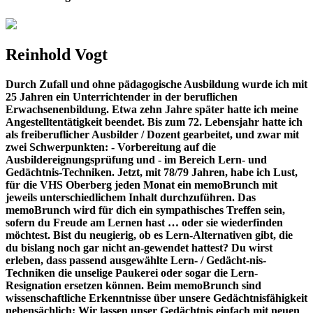
Reinhold Vogt
Durch Zufall und ohne pädagogische Ausbildung wurde ich mit
25 Jahren ein Unterrichtender in der beruflichen
Erwachsenenbildung. Etwa zehn Jahre später hatte ich meine
Angestelltentätigkeit beendet. Bis zum 72. Lebensjahr hatte ich
als freiberuflicher Ausbilder / Dozent gearbeitet, und zwar mit
zwei Schwerpunkten: - Vorbereitung auf die
Ausbildereignungsprüfung und - im Bereich Lern- und
Gedächtnis-Techniken. Jetzt, mit 78/79 Jahren, habe ich Lust,
für die VHS Oberberg jeden Monat ein memoBrunch mit
jeweils unterschiedlichem Inhalt durchzuführen. Das
memoBrunch wird für dich ein sympathisches Treffen sein,
sofern du Freude am Lernen hast … oder sie wiederfinden
möchtest. Bist du neugierig, ob es Lern-Alternativen gibt, die
du bislang noch gar nicht an-gewendet hattest? Du wirst
erleben, dass passend ausgewählte Lern- / Gedächt-nis-
Techniken die unselige Paukerei oder sogar die Lern-
Resignation ersetzen können. Beim memoBrunch sind
wissenschaftliche Erkenntnisse über unsere Gedächtnisfähigkeit
nebensächlich: Wir lassen unser Gedächtnis einfach mit neuen