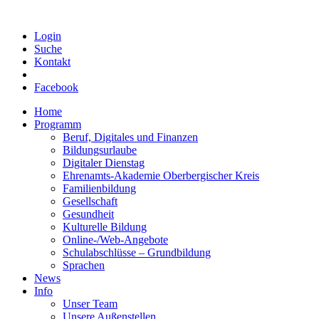
Login
Suche
Kontakt
Facebook
Home
Programm
Beruf, Digitales und Finanzen
Bildungsurlaube
Digitaler Dienstag
Ehrenamts-Akademie Oberbergischer Kreis
Familienbildung
Gesellschaft
Gesundheit
Kulturelle Bildung
Online-/Web-Angebote
Schulabschlüsse – Grundbildung
Sprachen
News
Info
Unser Team
Unsere Außenstellen