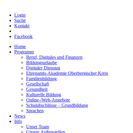
Login
Suche
Kontakt
Facebook
Home
Programm
Beruf, Digitales und Finanzen
Bildungsurlaube
Digitaler Dienstag
Ehrenamts-Akademie Oberbergischer Kreis
Familienbildung
Gesellschaft
Gesundheit
Kulturelle Bildung
Online-/Web-Angebote
Schulabschlüsse – Grundbildung
Sprachen
News
Info
Unser Team
Unsere Außenstellen