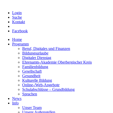
Login
Suche
Kontakt
Facebook
Home
Programm
Beruf, Digitales und Finanzen
Bildungsurlaube
Digitaler Dienstag
Ehrenamts-Akademie Oberbergischer Kreis
Familienbildung
Gesellschaft
Gesundheit
Kulturelle Bildung
Online-/Web-Angebote
Schulabschlüsse – Grundbildung
Sprachen
News
Info
Unser Team
Unsere Außenstellen