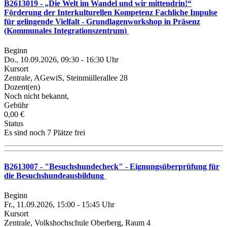
B2613019 - „Die Welt im Wandel und wir mittendrin!“
Förderung der Interkulturellen Kompetenz Fachliche Impulse
für gelingende Vielfalt - Grundlagenworkshop in Präsenz
(Kommunales Integrationszentrum)
Beginn
Do., 10.09.2026, 09:30 - 16:30 Uhr
Kursort
Zentrale, AGewiS, Steinmüllerallee 28
Dozent(en)
Noch nicht bekannt,
Gebühr
0,00 €
Status
Es sind noch 7 Plätze frei
B2613007 - "Besuchshundecheck" - Eignungsüberprüfung für
die Besuchshundeausbildung
Beginn
Fr., 11.09.2026, 15:00 - 15:45 Uhr
Kursort
Zentrale, Volkshochschule Oberberg, Raum 4