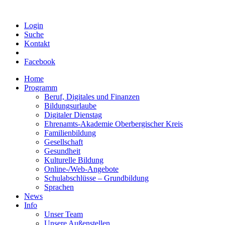
Login
Suche
Kontakt
Facebook
Home
Programm
Beruf, Digitales und Finanzen
Bildungsurlaube
Digitaler Dienstag
Ehrenamts-Akademie Oberbergischer Kreis
Familienbildung
Gesellschaft
Gesundheit
Kulturelle Bildung
Online-/Web-Angebote
Schulabschlüsse – Grundbildung
Sprachen
News
Info
Unser Team
Unsere Außenstellen