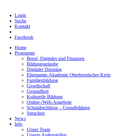
Login
Suche
Kontakt
Facebook
Home
Programm
Beruf, Digitales und Finanzen
Bildungsurlaube
Digitaler Dienstag
Ehrenamts-Akademie Oberbergischer Kreis
Familienbildung
Gesellschaft
Gesundheit
Kulturelle Bildung
Online-/Web-Angebote
Schulabschlüsse – Grundbildung
Sprachen
News
Info
Unser Team
Unsere Außenstellen