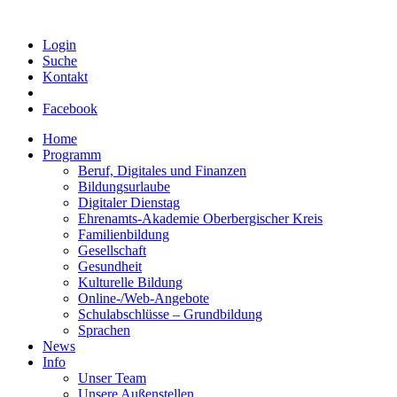
Login
Suche
Kontakt
Facebook
Home
Programm
Beruf, Digitales und Finanzen
Bildungsurlaube
Digitaler Dienstag
Ehrenamts-Akademie Oberbergischer Kreis
Familienbildung
Gesellschaft
Gesundheit
Kulturelle Bildung
Online-/Web-Angebote
Schulabschlüsse – Grundbildung
Sprachen
News
Info
Unser Team
Unsere Außenstellen