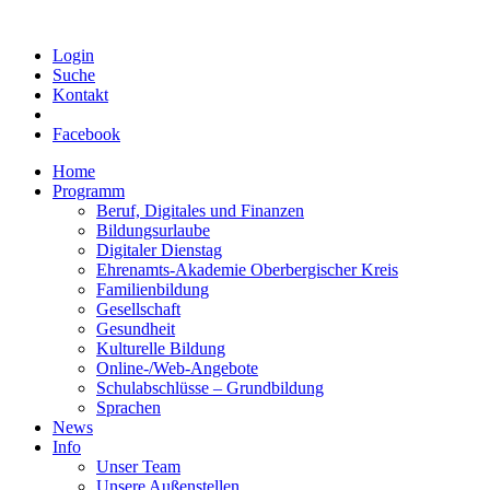
Login
Suche
Kontakt
Facebook
Home
Programm
Beruf, Digitales und Finanzen
Bildungsurlaube
Digitaler Dienstag
Ehrenamts-Akademie Oberbergischer Kreis
Familienbildung
Gesellschaft
Gesundheit
Kulturelle Bildung
Online-/Web-Angebote
Schulabschlüsse – Grundbildung
Sprachen
News
Info
Unser Team
Unsere Außenstellen