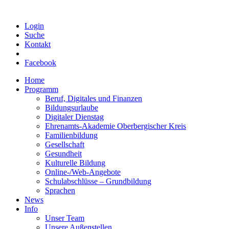
Login
Suche
Kontakt
Facebook
Home
Programm
Beruf, Digitales und Finanzen
Bildungsurlaube
Digitaler Dienstag
Ehrenamts-Akademie Oberbergischer Kreis
Familienbildung
Gesellschaft
Gesundheit
Kulturelle Bildung
Online-/Web-Angebote
Schulabschlüsse – Grundbildung
Sprachen
News
Info
Unser Team
Unsere Außenstellen